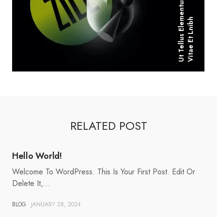
U
T
T
E
L
L
U
S
E
L
E
E
N
T
U
M
S
A
G
I
T
T
I
S
V
I
T
A
E
E
T
L
N
I
B
M
H
RELATED POST
Hello World!
Welcome To WordPress. This Is Your First Post. Edit Or
Delete It,…
BLOG
JANUARY 28, 2024