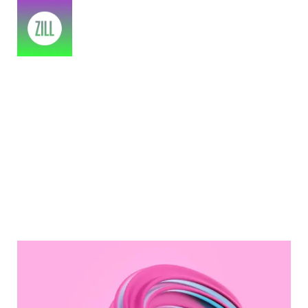
A Time To Grow, Renew
Home
>
2023
>
July
>
11
>
Photography
>
A Time to Grow, Renew